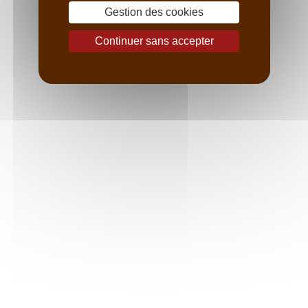
-
Appellation Beaujolais-Villages blanc
(chardonnay)
Gestion des cookies
Surface :
6,4 hectares
Continuer sans accepter
Article précédent
Article suivant
Catégories
Les Nouvelles de Boisset
Agenda
Communiqués de presse
Tags
Charles de Fère
Domaines Henri Maire
Haute Couture
Boisset la Famille des Grands Vins
La Maison - Vougeot