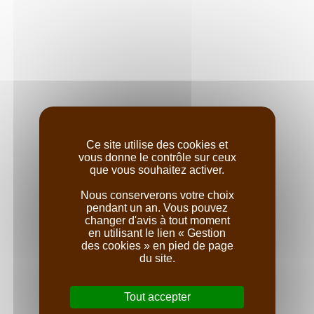
Avec un rendement dans la moyenne basse de 35 à 45
hl/ha les résultats sur les six premières années sont
extrêmement encourageants pour ces plantations
nouvelle génération et les premiers vins augurent de très
belles cuvées.
Enfin, autre orientation viticole d’avenir, le travail d’une
parcelle de quatre hectares conduite en bio qui sera dès
Ce site utilise des cookies et
2018 portée en biodynamie avec les préparations
vous donne le contrôle sur ceux
réalisées à partir de plantes médicinales cultivées au
que vous souhaitez activer.
château pendant la saison 2017, ouvre de nouvelles voies
Nous conserverons votre choix
d’excellence…
pendant un an. Vous pouvez
changer d'avis à tout moment
En bref :
en utilisant le lien « Gestion
des cookies » en pied de page
- Superficie totale :
103 hectares
du site.
-
Appellation Brouilly
Surface :
96 hectares
Tout accepter