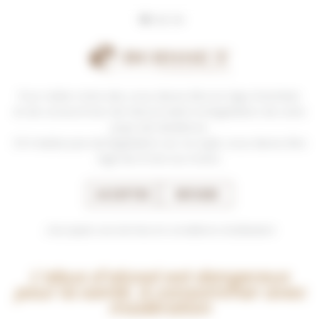
Panneau de gestion des cookies
Pour visiter notre site, vous devez être en âge d’acheter
CHÂTEAU DE PIERREUX
et de consommer de l’alcool selon la législation de votre
pays de résidence.
04/10 - Un vignoble en mutation...
S’il n’existe pas de législation sur ce sujet, vous devez être
âgé de 21 ans au moins.
ACCEPTER
REFUSER
Château de Pierreux
J'accepte ces termes et conditions d'utilisation
L’abus d’alcool est dangereux
pour la santé. A consommer avec
modération