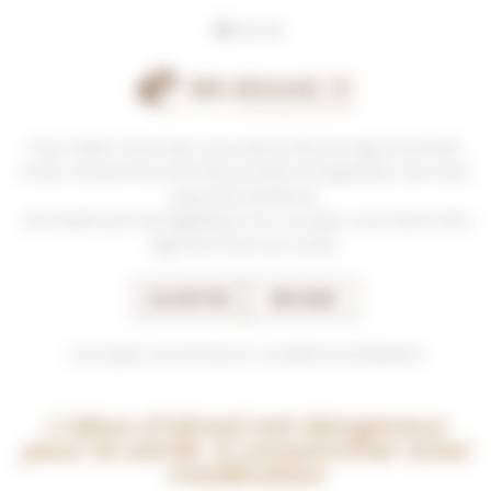
Panneau de gestion des cookies
Pour visiter notre site, vous devez être en âge d’acheter
et de consommer de l’alcool selon la législation de votre
pays de résidence.
S’il n’existe pas de législation sur ce sujet, vous devez être
âgé de 21 ans au moins.
VISITES & DÉGUSTATIONS
ACCEPTER
REFUSER
J'accepte ces termes et conditions d'utilisation
L’abus d’alcool est dangereux
pour la santé. A consommer avec
modération