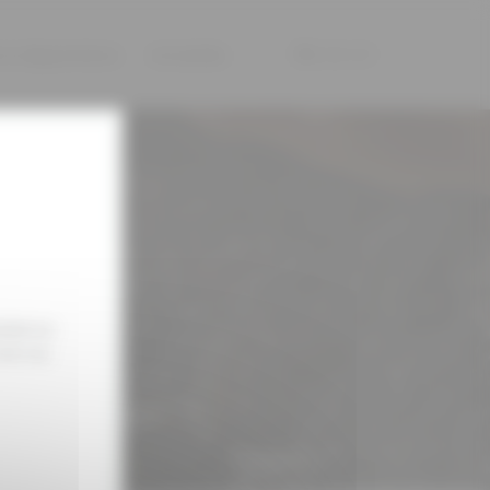
s & dégustations
Actualités
|
|
sidence.
 ans au