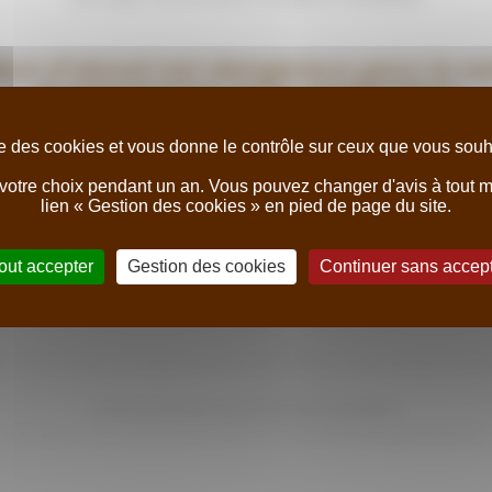
bus d’alcool est dangereux pour la sa
A consommer avec modération
ise des cookies et vous donne le contrôle sur ceux que vous souha
otre choix pendant un an. Vous pouvez changer d'avis à tout mo
lien « Gestion des cookies » en pied de page du site.
out accepter
Gestion des cookies
Continuer sans accep
rouvez toutes nos opportunités de carrières dans divers secte
VOUS SOUHAITEZ NOUS REJOINDRE?
Envoyez-nous votre candidature à
recrutement@boisset.fr