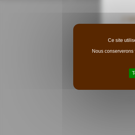
L’a
Ce site util
Nous conserverons v
T
Ret