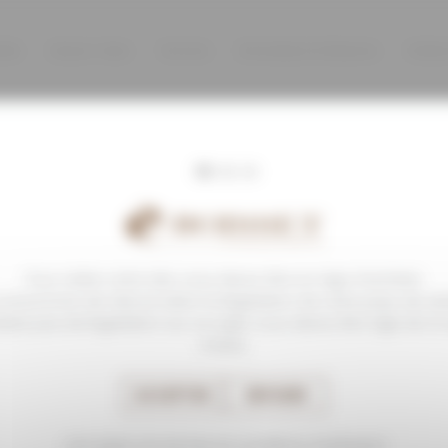
ille
Savoir-faire
Terroirs
Domaines & Maisons
Visite
CARRIÈRES
Pour visiter notre site, vous devez être en âge d’acheter
onsommer de l’alcool selon la législation de votre pays de ré
’existe pas de législation sur ce sujet, vous devez être âgé de 21
moins.
ACCEPTER
REFUSER
J'accepte ces termes et conditions d'utilisation