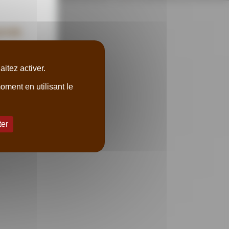
nté.
itez activer.
ment en utilisant le
ter
urs.