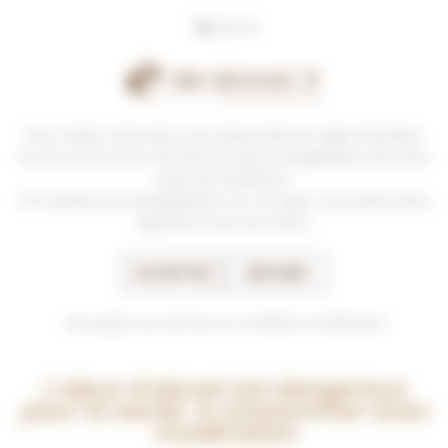
Panneau de gestion des cookies
Pour visiter notre site, vous devez être en âge d’acheter
ANTONIN RODET
et de consommer de l’alcool selon la législation de votre
pays de résidence.
Mercurey - Bourgogne Depuis 1875
S’il n’existe pas de législation sur ce sujet, vous devez être
âgé de 21 ans au moins.
ACCEPTER
REFUSER
J'accepte ces termes et conditions d'utilisation
L’abus d’alcool est dangereux
pour la santé. A consommer avec
modération