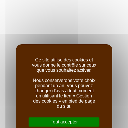
depuis la
fondation de la
Maison en 1875,
par Antoine,
connu sous le
nom d’Antonin. Le
Clos Rodet, belle
demeure
bourgeoise du
Ce site utilise des cookies et
17ème siècle,
vous donne le contrôle sur ceux
abrite d’ailleurs
que vous souhaitez activer.
toujours au centre
Nous conserverons votre choix
du village, le caveau, l’histoire et les valeurs de cette
pendant un an. Vous pouvez
famille de visionnaires.
changer d'avis à tout moment
Des décennies durant, la Maison s’est développée en
en utilisant le lien « Gestion
incarnant l’un des vignobles les plus anciens de
des cookies » en pied de page
du site.
Bourgogne aux quatre coins du monde pour devenir une
référence internationale et la signature reconnue des vins
du Sud de la Bourgogne.
Tout accepter
La qualité des Pinot Noir et Chardonnay Antonin Rodet a